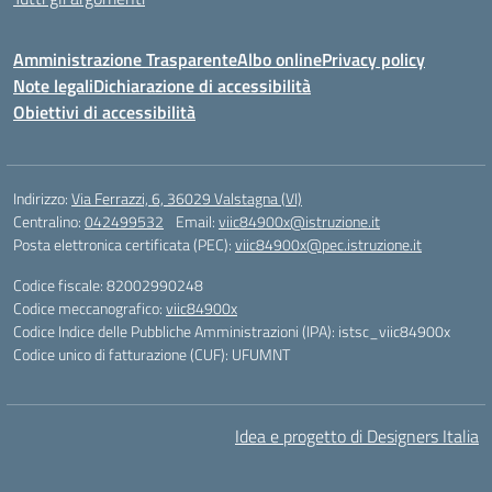
Amministrazione Trasparente
Albo online
Privacy policy
Note legali
Dichiarazione di accessibilità
Obiettivi di accessibilità
Indirizzo:
Via Ferrazzi, 6, 36029 Valstagna (VI)
Centralino:
042499532
Email:
viic84900x@istruzione.it
Posta elettronica certificata (PEC):
viic84900x@pec.istruzione.it
Codice fiscale: 82002990248
Codice meccanografico:
viic84900x
Codice Indice delle Pubbliche Amministrazioni (IPA): istsc_viic84900x
Codice unico di fatturazione (CUF): UFUMNT
Idea e progetto di Designers Italia