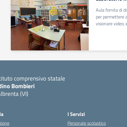
Aula fornita di di
per permettere ag
visionare video, 
tituto comprensivo statale
dino Bombieri
lbrenta (VI)
Visita la pagina iniziale della scuola
la
I Servizi
zione
Personale scolastico