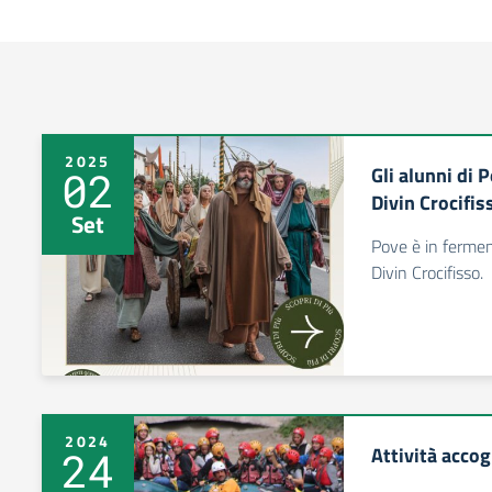
2025
Gli alunni di 
02
Divin Crocifis
Set
Pove è in fermen
Divin Crocifisso.
2024
Attività accog
24