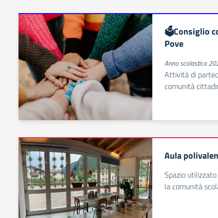
🗳Consiglio c
Pove
Anno scolastico 2
Attività di parte
comunità cittad
Aula polivalen
Spazio utilizzato 
la comunità scol