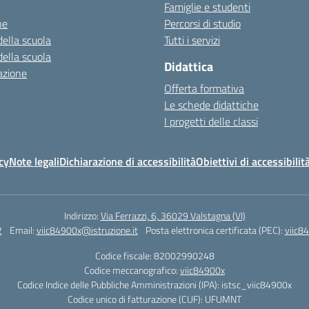
Famiglie e studenti
ne
Percorsi di studio
della scuola
Tutti i servizi
della scuola
Didattica
azione
Offerta formativa
Le schede didattiche
I progetti delle classi
cy
Note legali
Dichiarazione di accessibilità
Obiettivi di accessibilit
Indirizzo:
Via Ferrazzi, 6, 36029 Valstagna (VI)
2
Email:
viic84900x@istruzione.it
Posta elettronica certificata (PEC):
viic8
Codice fiscale: 82002990248
Codice meccanografico:
viic84900x
Codice Indice delle Pubbliche Amministrazioni (IPA): istsc_viic84900x
Codice unico di fatturazione (CUF): UFUMNT