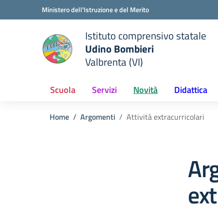
Vai ai contenuti
Vai al menu di navigazione
Vai al footer
Ministero dell'Istruzione e del Merito
Istituto comprensivo statale
Udino Bombieri
Valbrenta (VI)
 della scuola
— Visita la pagina iniziale del
Scuola
Servizi
Novità
Didattica
Home
Argomenti
Attività extracurricolari
Arg
ext