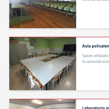
Aula polivale
Spazio utilizzato 
la comunità scol
Laboratorio m