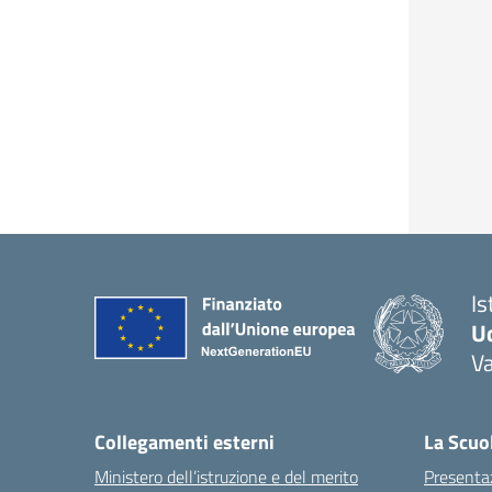
Is
U
Va
— 
Collegamenti esterni
La Scuo
Ministero dell’istruzione e del merito
Presenta