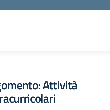
la scuola
omento: Attività
racurricolari