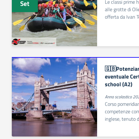
Le classi prime 
Set
alle grotte di Ol
offerta da Ivan 
🇬🇧Potenziam
eventuale Cert
school (A2)
Anno scolastico 2
Corso pomeridia
competenze comun
inglese, tenuto 