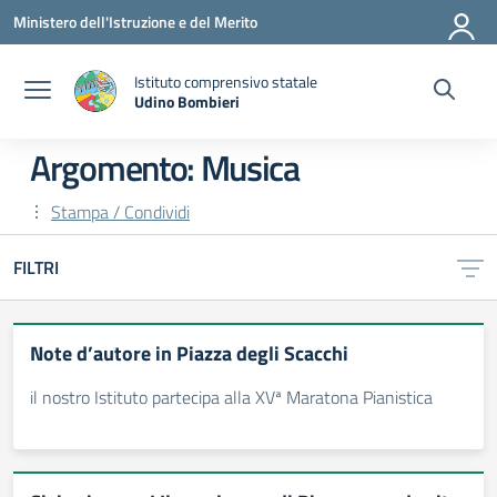
Vai ai contenuti
Vai al menu di navigazione
Vai al footer
Ministero dell'Istruzione e del Merito
Istituto comprensivo statale
Udino Bombieri
— Visita la pagina iniziale della scuola
Argomento: Musica
Stampa / Condividi
FILTRI
Note d’autore in Piazza degli Scacchi
il nostro Istituto partecipa alla XVª Maratona Pianistica