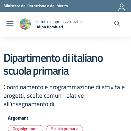
Vai ai contenuti
Vai al menu di navigazione
Vai al footer
Ministero dell'Istruzione e del Merito
Istituto comprensivo statale
Udino Bombieri
— Visita la pagina iniziale della scuola
Dipartimento di italiano
scuola primaria
Coordinamento e programmazione di attività e
progetti, scelte comuni relative
all'insegnamento di
Argomenti
Organigramma
Scuola primaria