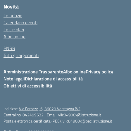
Novità
Le notizie
Calendario eventi
Le circolari
Albo online
PNRR
Tutti gli argomenti
Amministrazione Trasparente
Albo online
Privacy policy
Note legali
Dichiarazione di accessibilità
Obiettivi di accessibilità
Indirizzo:
Via Ferrazzi, 6, 36029 Valstagna (VI)
Centralino:
042499532
Email:
viic84900x@istruzione.it
Posta elettronica certificata (PEC):
viic84900x@pec.istruzione.it