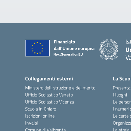
Is
U
Va
— 
Collegamenti esterni
La Scuo
Ministero dell’istruzione e del merito
Presenta
Ufficio Scolastico Veneto
I luoghi
Ufficio Scolastico Vicenza
Le perso
Scuola in Chiaro
I numeri 
Iscrizioni online
Le carte 
Invalsi
Organizz
Comune di Valbrenta
La storia