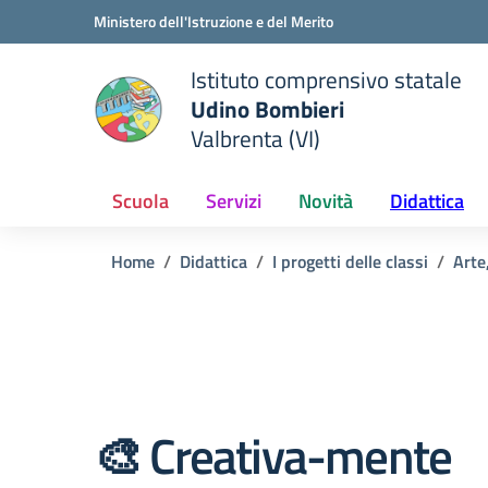
Vai ai contenuti
Vai al menu di navigazione
Vai al footer
Ministero dell'Istruzione e del Merito
Istituto comprensivo statale
Udino Bombieri
Valbrenta (VI)
 della scuola
— Visita la pagina iniziale del
Scuola
Servizi
Novità
Didattica
Home
Didattica
I progetti delle classi
Arte
🎨 Creativa-mente