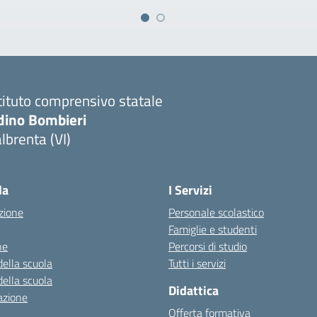
tituto comprensivo statale
dino Bombieri
lbrenta (VI)
Visita la pagina iniziale della scuola
la
I Servizi
zione
Personale scolastico
Famiglie e studenti
ne
Percorsi di studio
della scuola
Tutti i servizi
della scuola
Didattica
azione
Offerta formativa