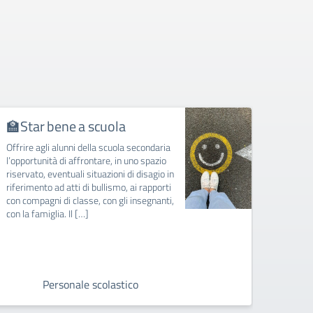
🏫Star bene a scuola
🤸🏻
Offrire agli alunni della scuola secondaria
Riconos
l’opportunità di affrontare, in uno spazio
sporti
riservato, eventuali situazioni di disagio in
per un
riferimento ad atti di bullismo, ai rapporti
con compagni di classe, con gli insegnanti,
con la famiglia. Il […]
Personale scolastico