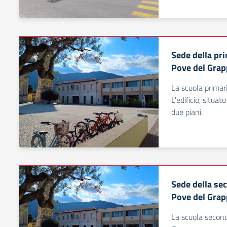
Sede della pr
Pove del Gra
La scuola primar
L'edificio, situat
due piani.
Sede della se
Pove del Gra
La scuola second