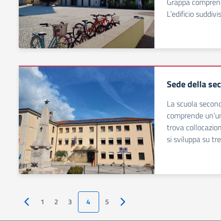
Grappa comprende
L’edificio suddivi
Sede della se
La scuola second
comprende un’uni
trova collocazion
si sviluppa su tre
1
2
3
4
5
Pagina precedente
Pagina successiva