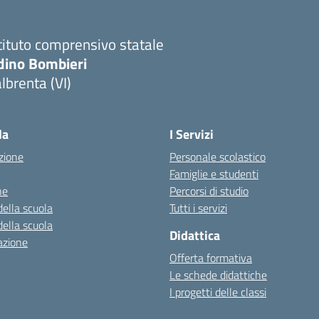
tituto comprensivo statale
dino Bombieri
lbrenta (VI)
Visita la pagina iniziale della scuola
la
I Servizi
zione
Personale scolastico
Famiglie e studenti
ne
Percorsi di studio
della scuola
Tutti i servizi
della scuola
Didattica
azione
Offerta formativa
Le schede didattiche
I progetti delle classi