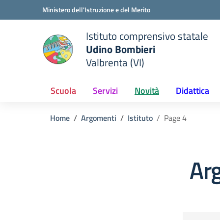
Vai ai contenuti
Vai al menu di navigazione
Vai al footer
Ministero dell'Istruzione e del Merito
Istituto comprensivo statale
Udino Bombieri
Valbrenta (VI)
 della scuola
— Visita la pagina iniziale del
Scuola
Servizi
Novità
Didattica
Home
Argomenti
Istituto
Page 4
Arg